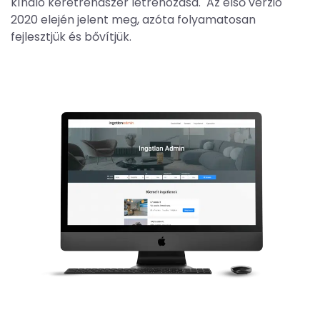
kínáló keretrendszer létrehozása. Az első verzió
2020 elején jelent meg, azóta folyamatosan
fejlesztjük és bővítjük.